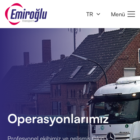
TR
Menü
Operasyonlarımız
Profesyonel ekibimiz ve gelişmiş takip