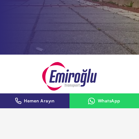
Hemen Arayın
WhatsApp
Kurumsal
Hizmetler
Hakkımızda
Karayolu Taşımacılığı
Filomuz
ADR Taşımacılığı